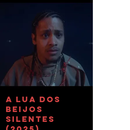
A Lua dos
Beijos
Silentes
(2025)