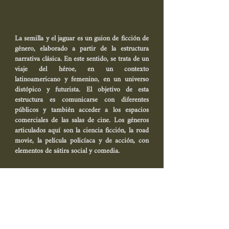
La semilla y el jaguar es un guion de ficción de
género, elaborado a partir de la estructura
narrativa clásica. En este sentido, se trata de un
viaje del héroe, en un contexto
latinoamericano y femenino, en un universo
distópico y futurista. El objetivo de esta
estructura es comunicarse con diferentes
públicos y también acceder a los espacios
comerciales de las salas de cine. Los géneros
articulados aquí son la ciencia ficción, la road
movie, la película policíaca y de acción, con
elementos de sátira social y comedia.
Algunas de las referencias son:
"Madalena" (Madiano Marcheti, 2021), "Boi
Neon" (Gabriel Mascaro, 2015),
"Bacurau" (Kleber Mendonça Filho, 2019), "Las
Hijas del Fuego" (Albertina Carri, 2019),
"Thelma & Louise" (Ridley Scott, 1992), "Y Tu